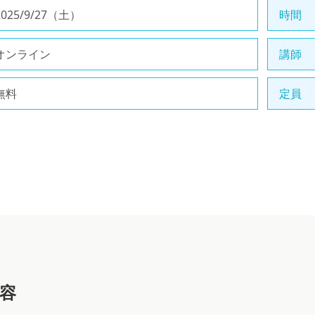
2025/9/27（土）
時間
オンライン
講師
無料
定員
容