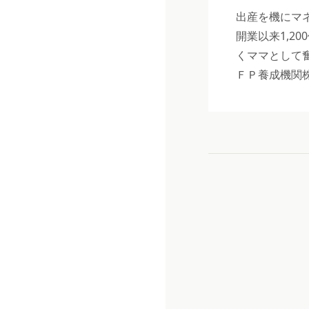
出産を機にマ
開業以来1,
くママとして
ＦＰ養成機関