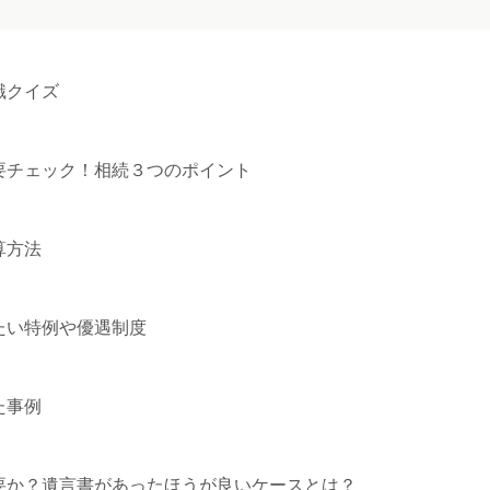
識クイズ
要チェック！相続３つのポイント
算方法
たい特例や優遇制度
た事例
要か？遺言書があったほうが良いケースとは？