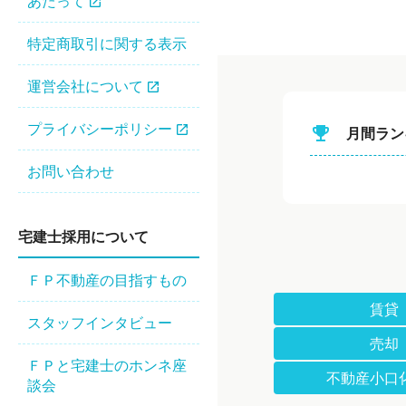
あたって
特定商取引に関する表示
運営会社について
プライバシーポリシー
emoji_events
月間ラン
お問い合わせ
宅建⼠採⽤について
ＦＰ不動産の⽬指すもの
賃貸
スタッフインタビュー
売却
ＦＰと宅建士のホンネ座
不動産小口
談会