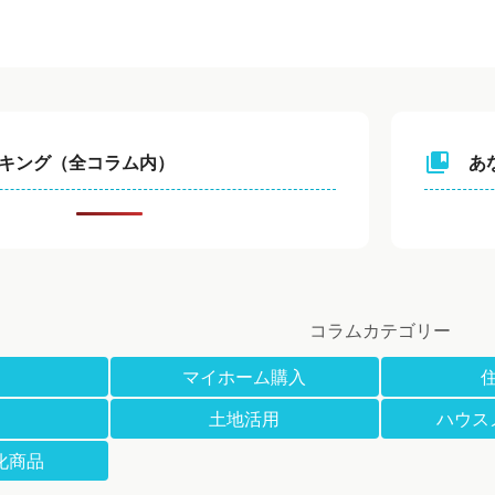
collections_bookmark
キング（全コラム内）
あ
コラムカテゴリー
マイホーム購入
土地活用
ハウス
化商品