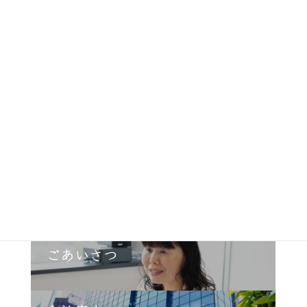
私たちについて
株式会社ＦＰフローリストは、
「日本に良質のFPサービスを普及させたい」
という志を持って、
2013年に創業した独立系FP会社です。
カ
ごあいさつ
ラ
ム
リ
ン
カ