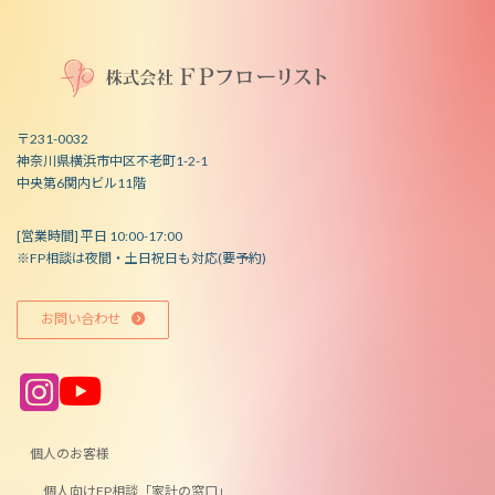
〒231-0032
神奈川県横浜市中区不老町1-2-1
中央第6関内ビル11階
[営業時間] 平日 10:00-17:00
※FP相談は夜間・土日祝日も対応(要予約)
お問い合わせ
ア
ア
イ
イ
コ
コ
ン
ン
リ
リ
ン
ン
個人のお客様
ク
ク
個人向けFP相談「家計の窓口」