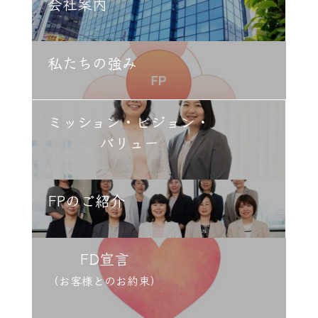
会社案内
ク
ラ
ム
リ
ン
カ
私たちの強み
ク
ラ
ム
リ
ン
カ
ミッション・ビジョン・
ク
ラ
ム
バリュー
リ
ン
ク
カ
FPのご紹介
ラ
ム
リ
ン
カ
FD宣言
ク
ラ
ム
（お客様とのお約束）
リ
ン
ク