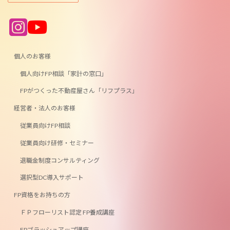
ア
ア
イ
イ
コ
コ
ン
ン
リ
リ
ン
ン
個人のお客様
ク
ク
個人向けFP相談「家計の窓口」
FPがつくった不動産屋さん「リフプラス」
経営者・法人のお客様
従業員向けFP相談
従業員向け研修・セミナー
退職金制度コンサルティング
選択型DC導入サポート
FP資格をお持ちの方
ＦＰフローリスト認定 FP養成講座
FPブラッシュアップ講座