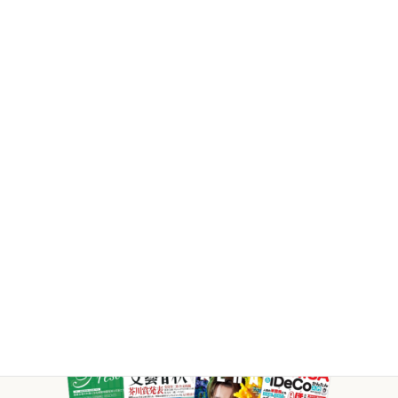
ド
テ
カ
ム
ラ
リ
ム
ン
ア
ク
イ
テ
ム
リ
ン
ク
様々な媒体で
当社FPが
活躍していま
す。
取材等のご依頼・ご相談はこちら