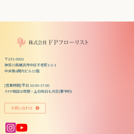
〒231-0032
神奈川県横浜市中区不老町1-2-1
中央第6関内ビル11階
[営業時間] 平日 10:00-17:00
※FP相談は夜間・土日祝日も対応(要予約)
お問い合わせ
ア
ア
イ
イ
コ
コ
ン