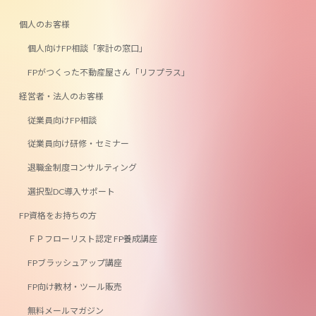
ン
リ
リ
ン
ン
個人のお客様
ク
ク
個人向けFP相談「家計の窓口」
FPがつくった不動産屋さん「リフプラス」
経営者・法人のお客様
従業員向けFP相談
従業員向け研修・セミナー
退職金制度コンサルティング
選択型DC導入サポート
FP資格をお持ちの方
ＦＰフローリスト認定 FP養成講座
FPブラッシュアップ講座
FP向け教材・ツール販売
無料メールマガジン