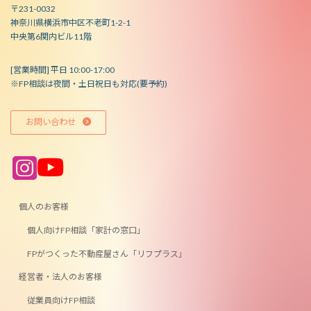
〒231-0032
神奈川県横浜市中区不老町1-2-1
中央第6関内ビル11階
[営業時間] 平日 10:00-17:00
※FP相談は夜間・土日祝日も対応(要予約)
お問い合わせ
ア
ア
イ
イ
コ
コ
ン
ン
リ
リ
ン
ン
個人のお客様
ク
ク
個人向けFP相談「家計の窓口」
FPがつくった不動産屋さん「リフプラス」
経営者・法人のお客様
従業員向けFP相談