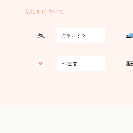
私たちについて
グ
グ
ごあいさつ
リ
リ
ッ
ッ
ド
ド
グ
グ
カ
カ
FD宣言
リ
リ
ラ
ラ
ッ
ッ
ム
ム
ド
ド
ア
ア
カ
カ
イ
イ
ラ
ラ
テ
テ
ム
ム
ム
ム
ア
ア
リ
リ
イ
イ
ン
ン
テ
テ
ク
ク
ム
ム