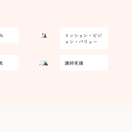
グ
み
ミッション・ビジ
リ
ョン・バリュー
ッ
ド
グ
カ
載
講師実績
リ
ラ
ッ
ム
ド
ア
カ
イ
ラ
テ
ム
ム
ア
リ
イ
ン
テ
ク
ム