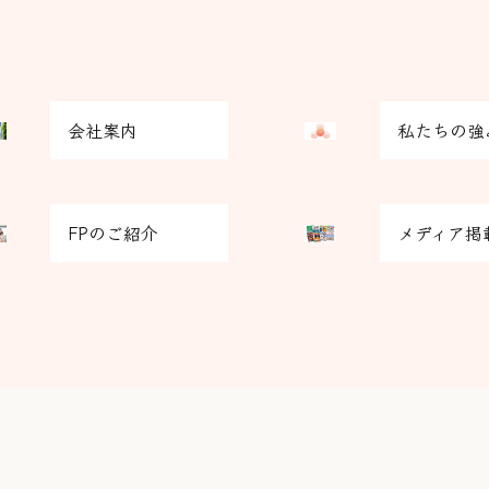
グ
会社案内
私たちの強
リ
ッ
ド
グ
カ
FPのご紹介
メディア掲
リ
ラ
ッ
ム
ド
ア
カ
イ
ラ
テ
ム
ム
ア
リ
イ
ン
テ
ク
ム