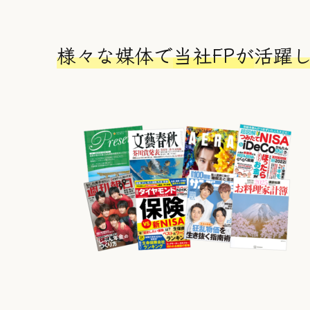
リ
リ
ン
ン
ク
ク
様々な媒体で
当社FPが
活躍