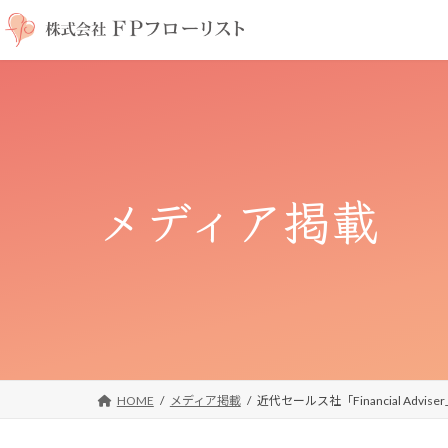
コ
ナ
ン
ビ
テ
ゲ
ン
ー
ツ
シ
へ
ョ
ス
ン
キ
に
メディア掲載
ッ
移
プ
動
HOME
メディア掲載
近代セールス社「Financial Advise