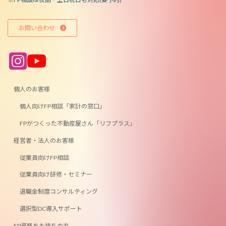
お問い合わせ
ア
ア
イ
イ
コ
コ
ン
ン
リ
リ
ン
ン
個人のお客様
ク
ク
個人向けFP相談「家計の窓口」
FPがつくった不動産屋さん「リフプラス」
経営者・法人のお客様
従業員向けFP相談
従業員向け研修・セミナー
退職金制度コンサルティング
選択型DC導入サポート
FP資格をお持ちの方