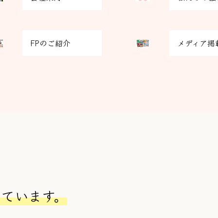
リ
ッ
ド
グ
カ
FPのご紹介
メディア掲
リ
ラ
ッ
ム
ド
ア
カ
イ
ラ
テ
ム
ム
ア
リ
イ
ン
テ
ク
ム
リ
ン
ク
しています。