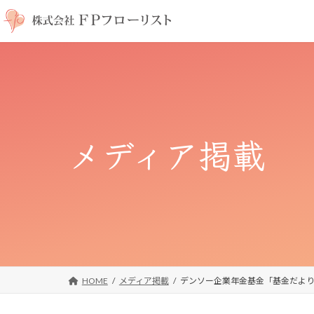
コ
ナ
ン
ビ
テ
ゲ
ン
ー
ツ
シ
へ
ョ
ス
ン
キ
に
メディア掲載
ッ
移
プ
動
HOME
メディア掲載
デンソー企業年金基金「基金だより」2