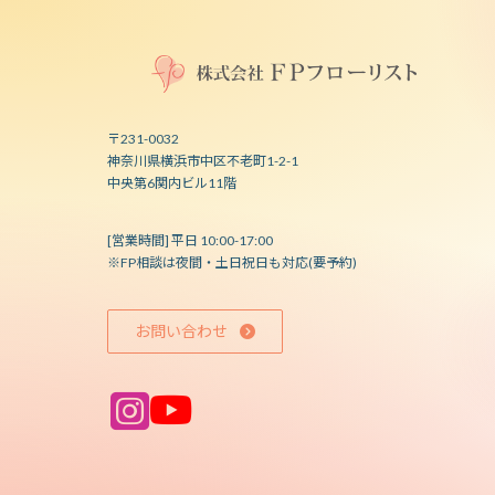
〒231-0032
神奈川県横浜市中区不老町1-2-1
中央第6関内ビル11階
[営業時間] 平日 10:00-17:00
※FP相談は夜間・土日祝日も対応(要予約)
お問い合わせ
ア
ア
イ
イ
コ
コ
ン
ン
リ
リ
ン
ン
ク
ク