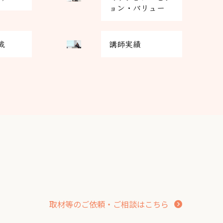
リ
ョン・バリュー
ッ
ド
グ
カ
載
講師実績
リ
ラ
ッ
ム
ド
ア
カ
イ
ラ
テ
ム
ム
ア
リ
イ
ン
テ
ク
ム
リ
ン
ク
取材等のご依頼・ご相談はこちら