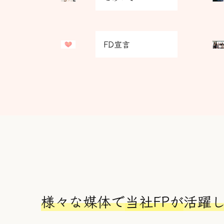
リ
リ
ッ
ッ
ド
ド
グ
グ
カ
カ
FD宣言
リ
リ
ラ
ラ
ッ
ッ
ム
ム
ド
ド
ア
ア
カ
カ
イ
イ
ラ
ラ
テ
テ
ム
ム
ム
ム
ア
ア
リ
リ
イ
イ
ン
ン
テ
テ
ク
ク
ム
ム
リ
リ
ン
ン
ク
ク
様々な媒体で
当社FPが
活躍