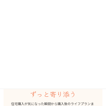
ご存知ですか？
ＦＰフローリストは不動産仲介業も行っています。
FPフローリストの住宅購入サービス
リフプラス
家を買う前
買った後
ずっと寄り添う
住宅購入が気になった瞬間から購入後のライフプランま