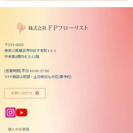
〒231-0032
神奈川県横浜市中区不老町1-2-1
中央第6関内ビル11階
[営業時間] 平日 10:00-17:00
※FP相談は夜間・土日祝日も対応(要予約)
お問い合わせ
ア
ア
イ
イ
コ
コ
ン
ン
リ
リ
ン
ン
個人のお客様
ク
ク