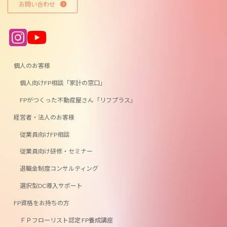
お問い合わせ
ア
ア
イ
イ
コ
コ
ン
ン
リ
リ
ン
ン
個人のお客様
ク
ク
個人向けFP相談「家計の窓口」
FPがつくった不動産屋さん「リフプラス」
経営者・法人のお客様
従業員向けFP相談
従業員向け研修・セミナー
退職金制度コンサルティング
選択型DC導入サポート
FP資格をお持ちの方
ＦＰフローリスト認定 FP養成講座