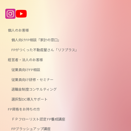
ア
ア
イ
イ
コ
コ
ン
ン
リ
リ
ン
ン
個人のお客様
ク
ク
個人向けFP相談「家計の窓口」
FPがつくった不動産屋さん「リフプラス」
経営者・法人のお客様
従業員向けFP相談
従業員向け研修・セミナー
退職金制度コンサルティング
選択型DC導入サポート
FP資格をお持ちの方
ＦＰフローリスト認定 FP養成講座
FPブラッシュアップ講座