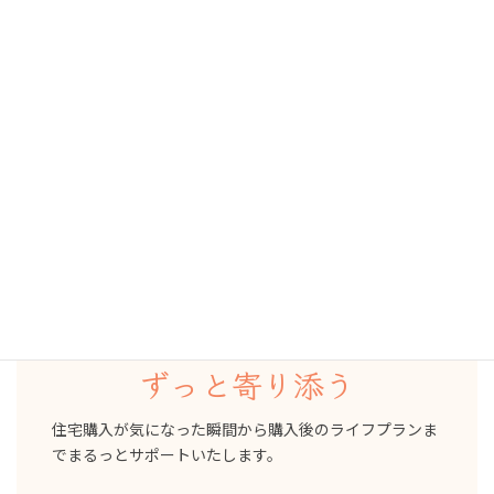
ご存知ですか？
ＦＰフローリストは不動産仲介業も行っています。
FPフローリストの住宅購入サービス
リフプラス
家を買う前
買った後
ずっと寄り添う
住宅購入が気になった瞬間から購入後のライフプランま
でまるっとサポートいたします。