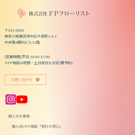
〒231-0032
神奈川県横浜市中区不老町1-2-1
中央第6関内ビル11階
[営業時間] 平日 10:00-17:00
※FP相談は夜間・土日祝日も対応(要予約)
お問い合わせ
ア
ア
イ
イ
コ
コ
ン
ン
リ
リ
ン
ン
個人のお客様
ク
ク
個人向けFP相談「家計の窓口」