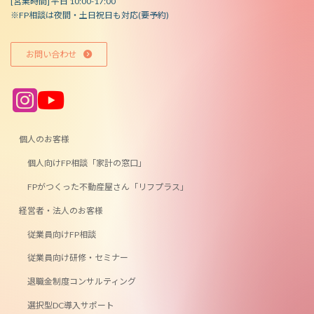
[営業時間] 平日 10:00-17:00
※FP相談は夜間・土日祝日も対応(要予約)
お問い合わせ
ア
ア
イ
イ
コ
コ
ン
ン
リ
リ
ン
ン
個人のお客様
ク
ク
個人向けFP相談「家計の窓口」
FPがつくった不動産屋さん「リフプラス」
経営者・法人のお客様
従業員向けFP相談
従業員向け研修・セミナー
退職金制度コンサルティング
選択型DC導入サポート