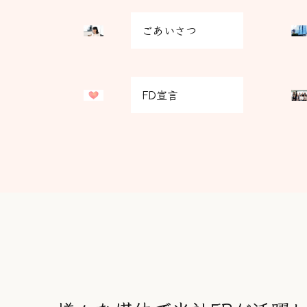
グ
グ
ごあいさつ
リ
リ
ッ
ッ
ド
ド
グ
グ
カ
カ
FD宣言
リ
リ
ラ
ラ
ッ
ッ
ム
ム
ド
ド
ア
ア
カ
カ
イ
イ
ラ
ラ
テ
テ
ム
ム
ム
ム
ア
ア
リ
リ
イ
イ
ン
ン
テ
テ
ク
ク
ム
ム
リ
リ
ン
ン
ク
ク