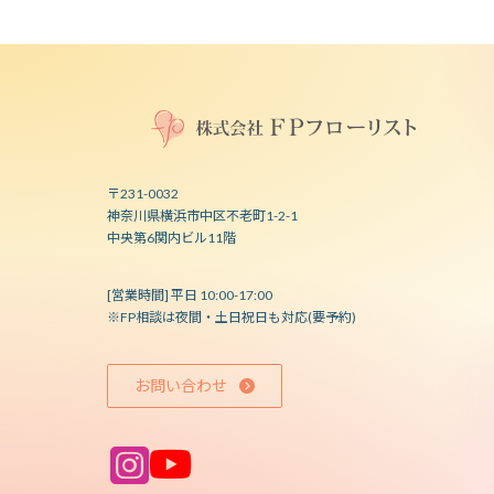
〒231-0032
神奈川県横浜市中区不老町1-2-1
中央第6関内ビル11階
[営業時間] 平日 10:00-17:00
※FP相談は夜間・土日祝日も対応(要予約)
お問い合わせ
ア
ア
イ
イ
コ
コ
ン
ン