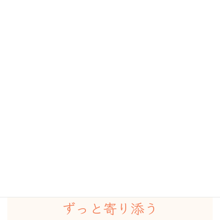
ご存知ですか？
ＦＰフローリストは不動産仲介業も行っています。
FPフローリストの住宅購入サービス
リフプラス
家を買う前
買った後
ずっと寄り添う