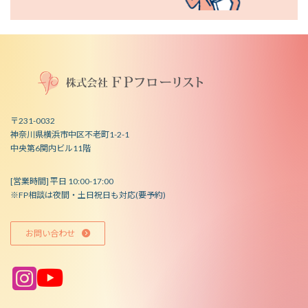
〒231-0032
神奈川県横浜市中区不老町1-2-1
中央第6関内ビル11階
[営業時間] 平日 10:00-17:00
※FP相談は夜間・土日祝日も対応(要予約)
お問い合わせ
ア
ア
イ
イ
コ
コ
ン
ン
リ
リ