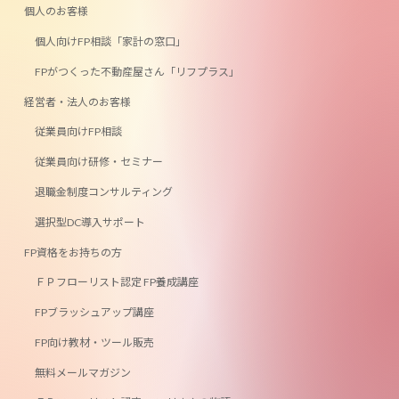
ン
ン
個人のお客様
ク
ク
個人向けFP相談「家計の窓口」
FPがつくった不動産屋さん「リフプラス」
経営者・法人のお客様
従業員向けFP相談
従業員向け研修・セミナー
退職金制度コンサルティング
選択型DC導入サポート
FP資格をお持ちの方
ＦＰフローリスト認定 FP養成講座
FPブラッシュアップ講座
FP向け教材・ツール販売
無料メールマガジン