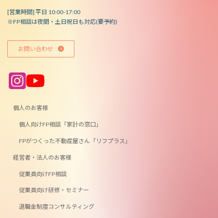
[営業時間] 平日 10:00-17:00
※FP相談は夜間・土日祝日も対応(要予約)
お問い合わせ
ア
ア
イ
イ
コ
コ
ン
ン
リ
リ
ン
ン
個人のお客様
ク
ク
個人向けFP相談「家計の窓口」
FPがつくった不動産屋さん「リフプラス」
経営者・法人のお客様
従業員向けFP相談
従業員向け研修・セミナー
退職金制度コンサルティング