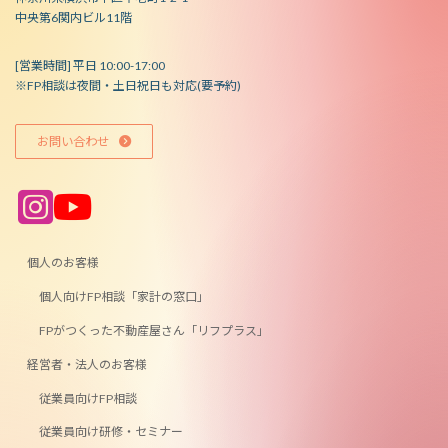
中央第6関内ビル11階
[営業時間] 平日 10:00-17:00
※FP相談は夜間・土日祝日も対応(要予約)
お問い合わせ
ア
ア
イ
イ
コ
コ
ン
ン
リ
リ
ン
ン
個人のお客様
ク
ク
個人向けFP相談「家計の窓口」
FPがつくった不動産屋さん「リフプラス」
経営者・法人のお客様
従業員向けFP相談
従業員向け研修・セミナー