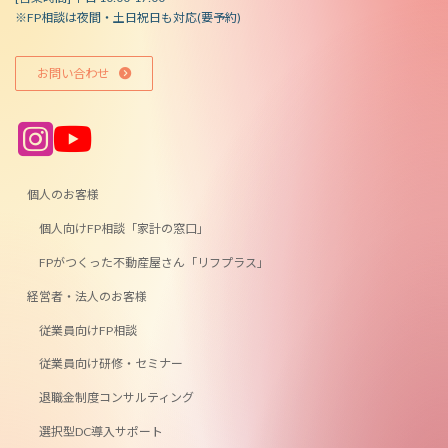
※FP相談は夜間・土日祝日も対応(要予約)
お問い合わせ
ア
ア
イ
イ
コ
コ
ン
ン
リ
リ
ン
ン
個人のお客様
ク
ク
個人向けFP相談「家計の窓口」
FPがつくった不動産屋さん「リフプラス」
経営者・法人のお客様
従業員向けFP相談
従業員向け研修・セミナー
退職金制度コンサルティング
選択型DC導入サポート