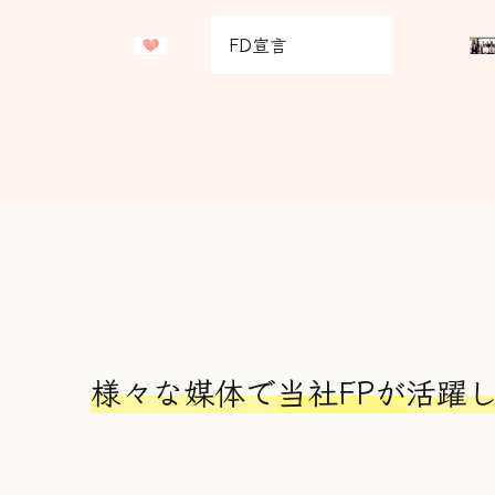
ド
ド
グ
グ
カ
カ
FD宣言
リ
リ
ラ
ラ
ッ
ッ
ム
ム
ド
ド
ア
ア
カ
カ
イ
イ
ラ
ラ
テ
テ
ム
ム
ム
ム
ア
ア
リ
リ
イ
イ
ン
ン
テ
テ
ク
ク
ム
ム
リ
リ
ン
ン
ク
ク
様々な媒体で
当社FPが
活躍