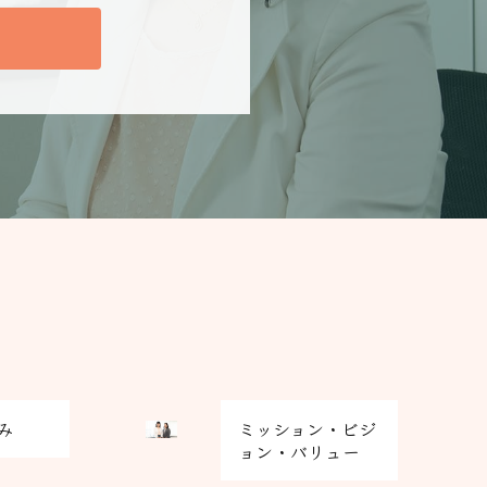
グ
み
ミッション・ビジ
リ
ョン・バリュー
ッ