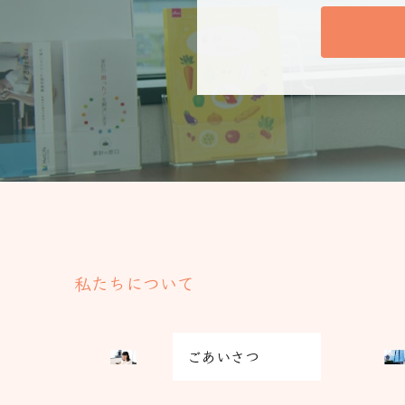
私たちについて
グ
グ
ごあいさつ
リ
リ
ッ
ッ