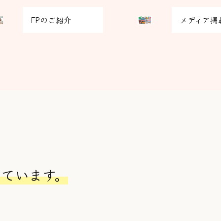
ド
グ
カ
FPのご紹介
メディア掲
リ
ラ
ッ
ム
ド
ア
カ
イ
ラ
テ
ム
ム
ア
リ
イ
ン
テ
ク
ム
リ
ン
ク
しています。