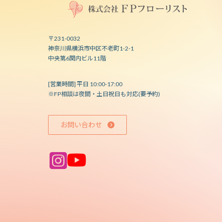
〒231-0032
神奈川県横浜市中区不老町1-2-1
中央第6関内ビル11階
[営業時間] 平日 10:00-17:00
※FP相談は夜間・土日祝日も対応(要予約)
お問い合わせ
ア
ア
イ
イ
コ
コ
ン
ン
リ
リ
ン
ン
ク
ク