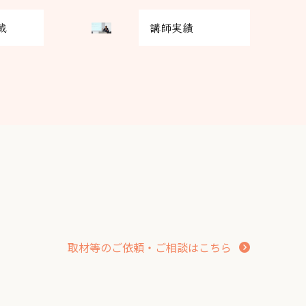
ド
グ
カ
載
講師実績
リ
ラ
ッ
ム
ド
ア
カ
イ
ラ
テ
ム
ム
ア
リ
イ
ン
テ
ク
ム
リ
ン
ク
取材等のご依頼・ご相談はこちら