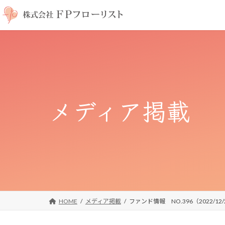
コ
ナ
ン
ビ
テ
ゲ
ン
ー
ツ
シ
へ
ョ
ス
ン
キ
に
メディア掲載
ッ
移
プ
動
HOME
メディア掲載
ファンド情報 NO.396（2022/1