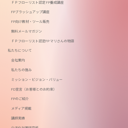
ＦＰフローリスト認定 FP養成講座
FPブラッシュアップ講座
FP向け教材・ツール販売
無料メールマガジン
ＦＰフローリスト認定FP マリさんの物語
私たちについて
会社案内
私たちの強み
ミッション・ビジョン・バリュー
FD宣言（お客様とのお約束）
FPのご紹介
メディア掲載
講師実績
少子化対策研究所