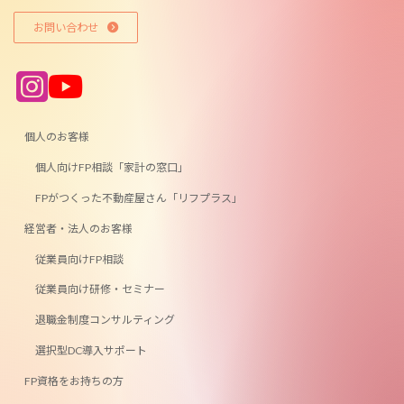
お問い合わせ
ア
ア
イ
イ
コ
コ
ン
ン
リ
リ
ン
ン
個人のお客様
ク
ク
個人向けFP相談「家計の窓口」
FPがつくった不動産屋さん「リフプラス」
経営者・法人のお客様
従業員向けFP相談
従業員向け研修・セミナー
退職金制度コンサルティング
選択型DC導入サポート
FP資格をお持ちの方