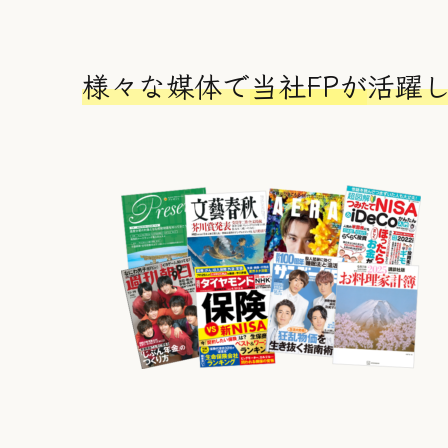
リ
リ
ン
ン
ク
ク
様々な媒体で
当社FPが
活躍