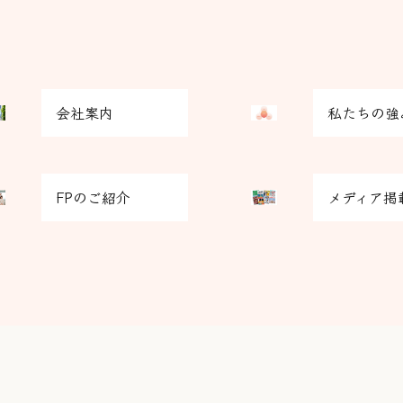
グ
会社案内
私たちの強
リ
ッ
ド
グ
カ
FPのご紹介
メディア掲
リ
ラ
ッ
ム
ド
ア
カ
イ
ラ
テ
ム
ム
ア
リ
イ
ン
テ
ク
ム