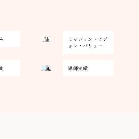
グ
み
ミッション・ビジ
リ
ョン・バリュー
ッ
ド
グ
カ
載
講師実績
リ
ラ
ッ
ム
ド
ア
カ
イ
ラ
テ
ム
ム
ア
リ
イ
ン
テ
ク
ム