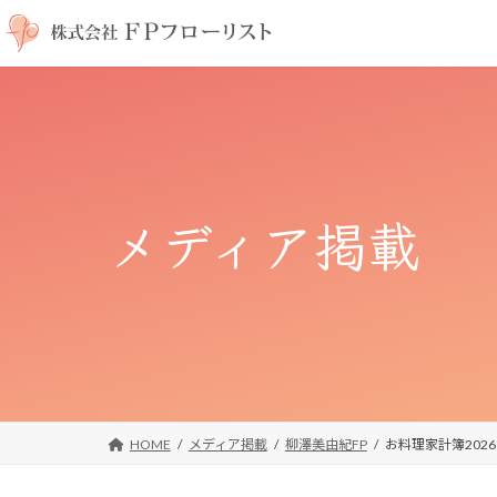
コ
ナ
ン
ビ
テ
ゲ
ン
ー
ツ
シ
へ
ョ
ス
ン
キ
に
メディア掲載
ッ
移
プ
動
HOME
メディア掲載
柳澤美由紀FP
お料理家計簿202