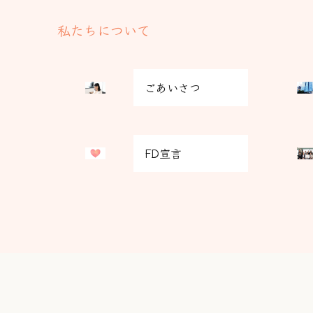
私たちについて
グ
グ
ごあいさつ
リ
リ
ッ
ッ
ド
ド
グ
グ
カ
カ
FD宣言
リ
リ
ラ
ラ
ッ
ッ
ム
ム
ド
ド
ア
ア
カ
カ
イ
イ
ラ
ラ
テ
テ
ム
ム
ム
ム
ア
ア
リ
リ
イ
イ
ン
ン
テ
テ
ク
ク
ム
ム