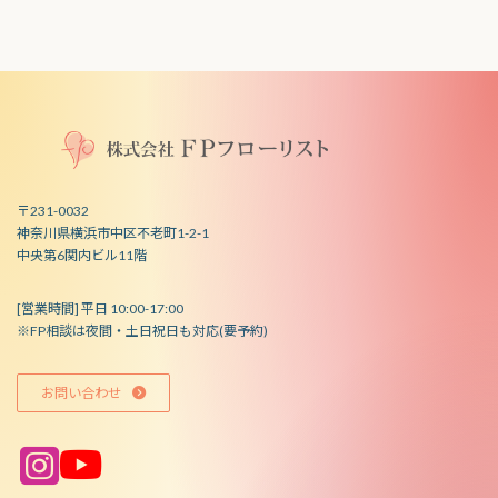
〒231-0032
神奈川県横浜市中区不老町1-2-1
中央第6関内ビル11階
[営業時間] 平日 10:00-17:00
※FP相談は夜間・土日祝日も対応(要予約)
お問い合わせ
ア
ア
イ
イ
コ
コ
ン
ン