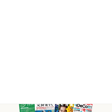
テ
カ
ム
ラ
リ
ム
ン
ア
ク
イ
テ
ム
リ
ン
ク
様々な媒体で
当社FPが
活躍していま
す。
取材等のご依頼・ご相談はこちら