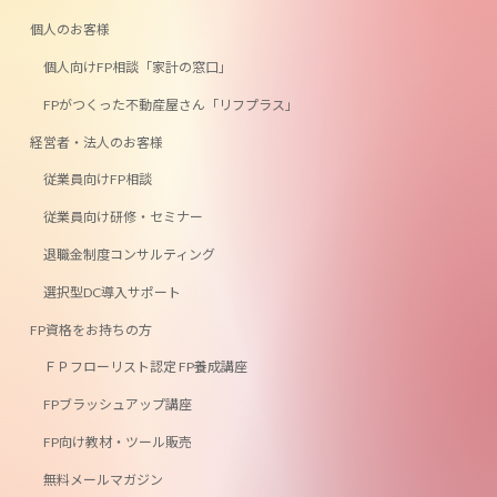
リ
リ
ン
ン
個人のお客様
ク
ク
個人向けFP相談「家計の窓口」
FPがつくった不動産屋さん「リフプラス」
経営者・法人のお客様
従業員向けFP相談
従業員向け研修・セミナー
退職金制度コンサルティング
選択型DC導入サポート
FP資格をお持ちの方
ＦＰフローリスト認定 FP養成講座
FPブラッシュアップ講座
FP向け教材・ツール販売
無料メールマガジン