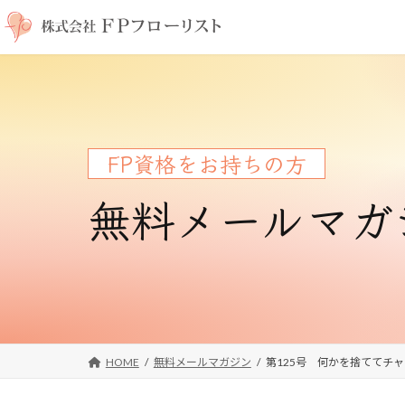
コ
ナ
ン
ビ
テ
ゲ
ン
ー
ツ
シ
へ
ョ
ス
ン
FP資格をお持ちの方
キ
に
ッ
移
無料メールマガ
プ
動
HOME
無料メールマガジン
第125号 何かを捨ててチャ