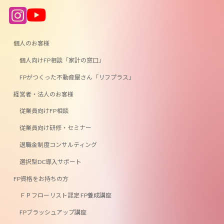
ア
ア
イ
イ
コ
コ
ン
ン
リ
リ
ン
ン
個人のお客様
ク
ク
個人向けFP相談「家計の窓口」
FPがつくった不動産屋さん「リフプラス」
経営者・法人のお客様
従業員向けFP相談
従業員向け研修・セミナー
退職金制度コンサルティング
選択型DC導入サポート
FP資格をお持ちの方
ＦＰフローリスト認定 FP養成講座
FPブラッシュアップ講座