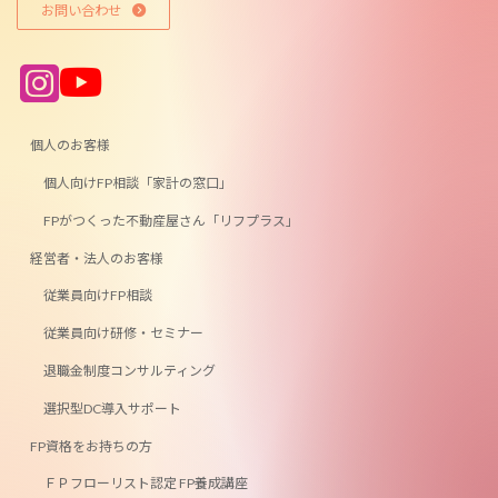
お問い合わせ
ア
ア
イ
イ
コ
コ
ン
ン
リ
リ
ン
ン
個人のお客様
ク
ク
個人向けFP相談「家計の窓口」
FPがつくった不動産屋さん「リフプラス」
経営者・法人のお客様
従業員向けFP相談
従業員向け研修・セミナー
退職金制度コンサルティング
選択型DC導入サポート
FP資格をお持ちの方
ＦＰフローリスト認定 FP養成講座