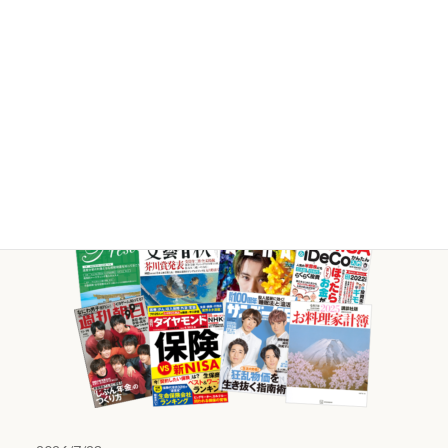
ン
ク
様々な媒体で
当社FPが
活躍していま
す。
取材等のご依頼・ご相談はこちら