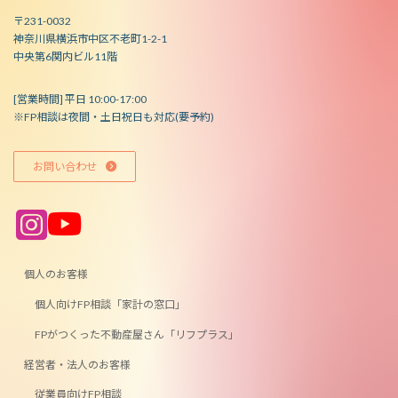
〒231-0032
神奈川県横浜市中区不老町1-2-1
中央第6関内ビル11階
[営業時間] 平日 10:00-17:00
※FP相談は夜間・土日祝日も対応(要予約)
お問い合わせ
ア
ア
イ
イ
コ
コ
ン
ン
リ
リ
ン
ン
個人のお客様
ク
ク
個人向けFP相談「家計の窓口」
FPがつくった不動産屋さん「リフプラス」
経営者・法人のお客様
従業員向けFP相談