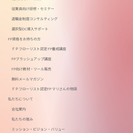
従業員向け研修・セミナー
退職金制度コンサルティング
選択型DC導入サポート
FP資格をお持ちの方
ＦＰフローリスト認定 FP養成講座
FPブラッシュアップ講座
FP向け教材・ツール販売
無料メールマガジン
ＦＰフローリスト認定FP マリさんの物語
私たちについて
会社案内
私たちの強み
ミッション・ビジョン・バリュー