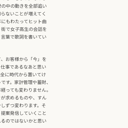
世の中の動きを全部追い
知らないことが増えてく
年にもわたってヒット曲
、街で女子高生の会話を
う言葉で歌詞を書いてい
て、お客様から「今」を
い仕事であるなあと思い
完全に時代から置いてけ
うです。家計管理や蓄財、
年経っても変わりません。
々が求めるものや、すん
少しずつ変わります。そ
く提案発信していくこと
れるのではないかと思い