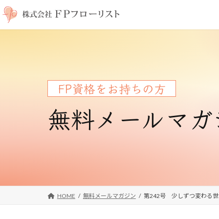
コ
ナ
ン
ビ
テ
ゲ
ン
ー
ツ
シ
へ
ョ
ス
ン
FP資格をお持ちの方
キ
に
ッ
移
無料メールマガ
プ
動
HOME
無料メールマガジン
第242号 少しずつ変わる