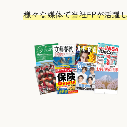
ク
ク
様々な媒体で
当社FPが
活躍