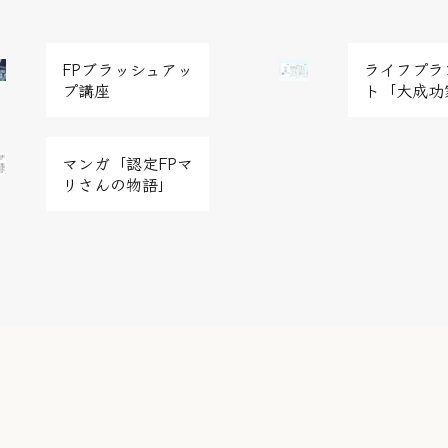
グ
FPブラッシュアッ
ライフプラ
リ
プ講座
ト「大成功
ッ
ド
カ
マンガ「認定FPマ
ラ
リさんの物語」
ム
ア
イ
テ
ム
リ
ン
ク