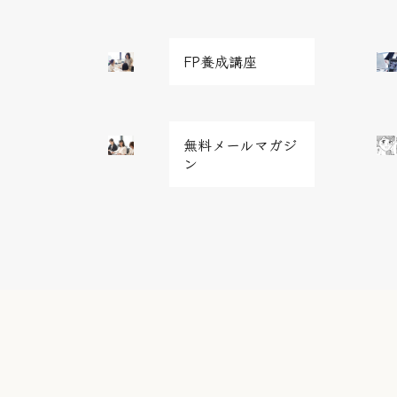
グ
グ
FP養成講座
リ
リ
ッ
ッ
ド
ド
グ
グ
カ
カ
無料メールマガジ
リ
リ
ラ
ラ
ン
ッ
ッ
ム
ム
ド
ド
ア
ア
カ
カ
イ
イ
ラ
ラ
テ
テ
ム
ム
ム
ム
ア
ア
リ
リ
イ
イ
ン
ン
テ
テ
ク
ク
ム
ム
リ
リ
ン
ン