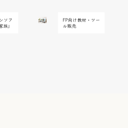
グ
ンソフ
FP向け教材・ツー
リ
家族」
ル販売
ッ
ド
カ
ラ
ム
ア
イ
テ
ム
リ
ン
ク