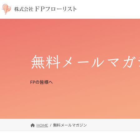
コ
ナ
ン
ビ
テ
ゲ
ン
ー
ツ
シ
へ
ョ
ス
ン
無料メールマガ
キ
に
ッ
移
プ
動
FPの皆様へ
HOME
無料メールマガジン