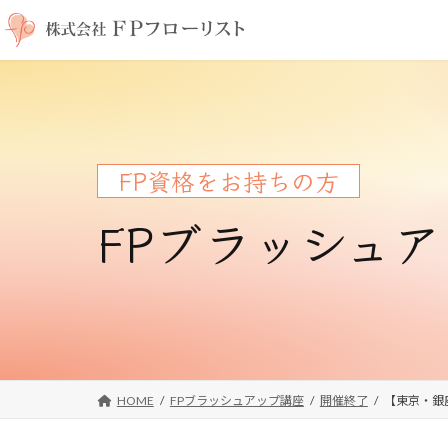
コ
ナ
ン
ビ
テ
ゲ
ン
ー
ツ
シ
へ
ョ
ス
ン
FP資格をお持ちの方
キ
に
ッ
移
FPブラッシュ
プ
動
HOME
FPブラッシュアップ講座
開催終了
【東京・銀