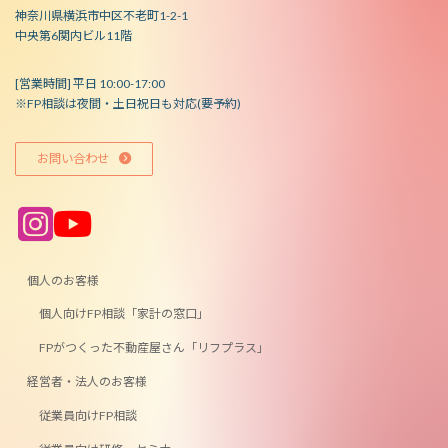
神奈川県横浜市中区不老町1-2-1
中央第6関内ビル11階
[営業時間] 平日 10:00-17:00
※FP相談は夜間・土日祝日も対応(要予約)
お問い合わせ
ア
ア
イ
イ
コ
コ
ン
ン
リ
リ
ン
ン
個人のお客様
ク
ク
個人向けFP相談「家計の窓口」
FPがつくった不動産屋さん「リフプラス」
経営者・法人のお客様
従業員向けFP相談