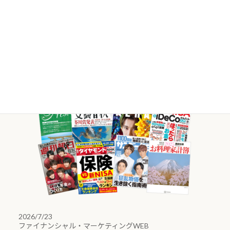
ク
様々な媒体で
当社FPが
活躍していま
す。
取材等のご依頼・ご相談はこちら
2026/7/23
ファイナンシャル・マーケティングWEB