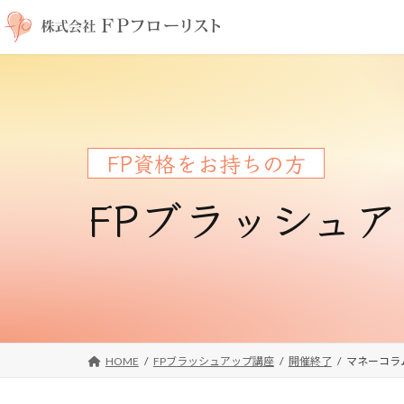
コ
ナ
ン
ビ
テ
ゲ
ン
ー
ツ
シ
へ
ョ
ス
ン
FP資格をお持ちの方
キ
に
ッ
移
FPブラッシュ
プ
動
HOME
FPブラッシュアップ講座
開催終了
マネーコラ