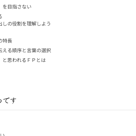
）を目指さない
る
出しの役割を理解しよう
の特長
伝える順序と言葉の選択
」と思われるＦＰとは
めです
い