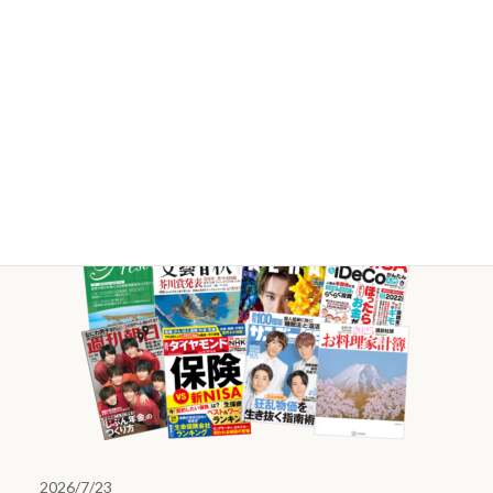
ン
ク
様々な媒体で
当社FPが
活躍していま
す。
取材等のご依頼・ご相談はこちら
2026/7/23