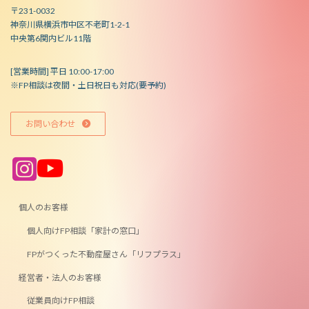
〒231-0032
神奈川県横浜市中区不老町1-2-1
中央第6関内ビル11階
[営業時間] 平日 10:00-17:00
※FP相談は夜間・土日祝日も対応(要予約)
お問い合わせ
ア
ア
イ
イ
コ
コ
ン
ン
リ
リ
ン
ン
個人のお客様
ク
ク
個人向けFP相談「家計の窓口」
FPがつくった不動産屋さん「リフプラス」
経営者・法人のお客様
従業員向けFP相談