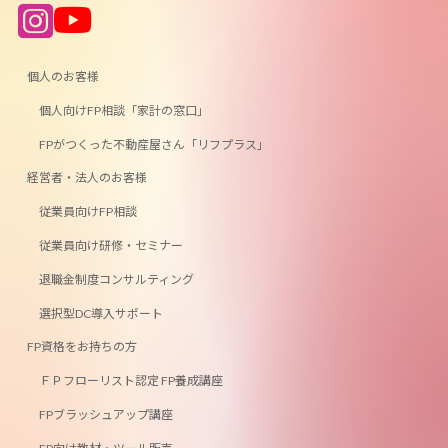
ア
ア
イ
イ
コ
コ
ン
ン
リ
リ
ン
ン
個人のお客様
ク
ク
個人向けFP相談「家計の窓口」
FPがつくった不動産屋さん「リフプラス」
経営者・法人のお客様
従業員向けFP相談
従業員向け研修・セミナー
退職金制度コンサルティング
選択型DC導入サポート
FP資格をお持ちの方
ＦＰフローリスト認定 FP養成講座
FPブラッシュアップ講座