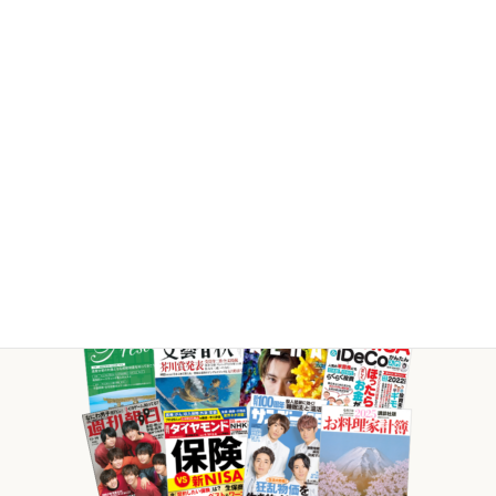
テ
ム
リ
ン
ク
様々な媒体で
当社FPが
活躍していま
す。
取材等のご依頼・ご相談はこちら