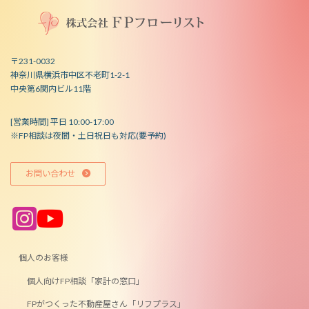
〒231-0032
神奈川県横浜市中区不老町1-2-1
中央第6関内ビル11階
[営業時間] 平日 10:00-17:00
※FP相談は夜間・土日祝日も対応(要予約)
お問い合わせ
ア
ア
イ
イ
コ
コ
ン
ン
リ
リ
ン
ン
個人のお客様
ク
ク
個人向けFP相談「家計の窓口」
FPがつくった不動産屋さん「リフプラス」