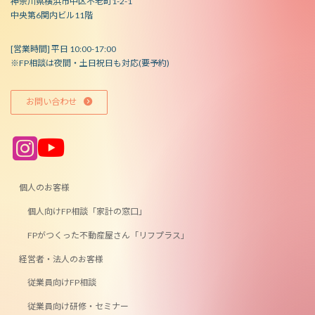
神奈川県横浜市中区不老町1-2-1
中央第6関内ビル11階
[営業時間] 平日 10:00-17:00
※FP相談は夜間・土日祝日も対応(要予約)
お問い合わせ
ア
ア
イ
イ
コ
コ
ン
ン
リ
リ
ン
ン
個人のお客様
ク
ク
個人向けFP相談「家計の窓口」
FPがつくった不動産屋さん「リフプラス」
経営者・法人のお客様
従業員向けFP相談
従業員向け研修・セミナー