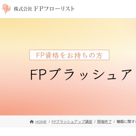
コ
ナ
ン
ビ
テ
ゲ
ン
ー
ツ
シ
へ
ョ
ス
ン
FP資格をお持ちの方
キ
に
ッ
移
FPブラッシュ
プ
動
HOME
FPブラッシュアップ講座
開催終了
離婚に関す