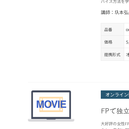
バイス方法を学
講師：圦本弘
o
品番
価格
提携形式
オンライン
FPで独
大好評の女性F