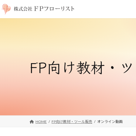
コ
ナ
ン
ビ
テ
ゲ
ン
ー
ツ
シ
へ
ョ
ス
ン
キ
に
FP向け教材・
ッ
移
プ
動
HOME
FP向け教材・ツール販売
オンライン動画