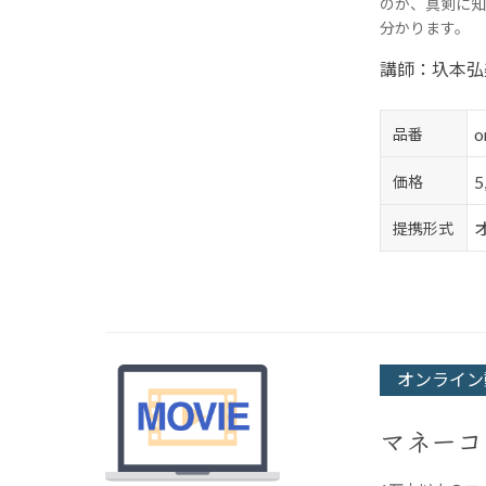
のか、真剣に知
分かります。
講師：圦本弘
o
品番
価格
提携形式
オンライン
マネーコ