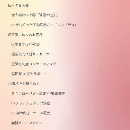
ン
ン
個人のお客様
ク
ク
個人向けFP相談「家計の窓口」
FPがつくった不動産屋さん「リフプラス」
経営者・法人のお客様
従業員向けFP相談
従業員向け研修・セミナー
退職金制度コンサルティング
選択型DC導入サポート
FP資格をお持ちの方
ＦＰフローリスト認定 FP養成講座
FPブラッシュアップ講座
FP向け教材・ツール販売
無料メールマガジン