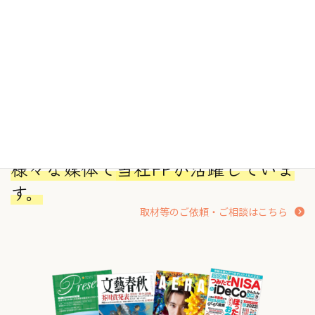
カ
ム
ラ
リ
ム
ン
ア
ク
イ
テ
ム
リ
ン
ク
様々な媒体で
当社FPが
活躍していま
す。
取材等のご依頼・ご相談はこちら