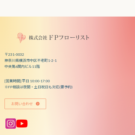
〒231-0032
神奈川県横浜市中区不老町1-2-1
中央第6関内ビル11階
[営業時間] 平日 10:00-17:00
※FP相談は夜間・土日祝日も対応(要予約)
お問い合わせ
ア
ア
イ
イ
コ
コ
ン
ン
リ
リ