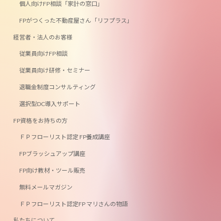
個人向けFP相談「家計の窓口」
FPがつくった不動産屋さん「リフプラス」
経営者・法人のお客様
従業員向けFP相談
従業員向け研修・セミナー
退職金制度コンサルティング
選択型DC導入サポート
FP資格をお持ちの方
ＦＰフローリスト認定 FP養成講座
FPブラッシュアップ講座
FP向け教材・ツール販売
無料メールマガジン
ＦＰフローリスト認定FP マリさんの物語
私たちについて