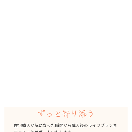
ご存知ですか？
ＦＰフローリストは不動産仲介業も行っています。
FPフローリストの住宅購入サービス
リフプラス
家を買う前
買った後
ずっと寄り添う
住宅購入が気になった瞬間から購入後のライフプランま