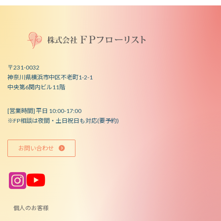
〒231-0032
神奈川県横浜市中区不老町1-2-1
中央第6関内ビル11階
[営業時間] 平日 10:00-17:00
※FP相談は夜間・土日祝日も対応(要予約)
お問い合わせ
ア
ア
イ
イ
コ
コ
ン
ン
リ
リ
ン
ン
個人のお客様
ク
ク