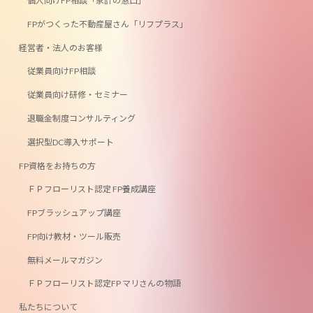
個人向けFP相談「家計の窓口」
FPがつくった不動産屋さん「リフプラス」
経営者・法人のお客様
従業員向けFP相談
従業員向け研修・セミナー
退職金制度コンサルティング
選択型DC導入サポート
FP資格をお持ちの方
ＦＰフローリスト認定 FP養成講座
FPブラッシュアップ講座
FP向け教材・ツール販売
無料メールマガジン
ＦＰフローリスト認定FP マリさんの物語
私たちについて