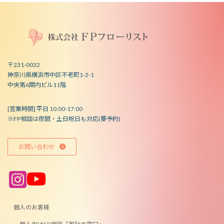
〒231-0032
神奈川県横浜市中区不老町1-2-1
中央第6関内ビル11階
[営業時間] 平日 10:00-17:00
※FP相談は夜間・土日祝日も対応(要予約)
お問い合わせ
ア
ア
イ
イ
コ
コ
ン
ン
リ
リ
ン
ン
個人のお客様
ク
ク