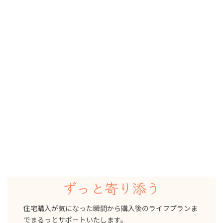
ご存知ですか？
ＦＰフローリストは不動産仲介業も行っています。
FPフローリストの住宅購入サービス
リフプラス
家を買う前
買った後
ずっと寄り添う
住宅購入が気になった瞬間から購入後のライフプランま
でまるっとサポートいたします。