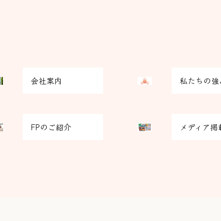
グ
会社案内
私たちの強
リ
ッ
ド
グ
カ
FPのご紹介
メディア掲
リ
ラ
ッ
ム
ド
ア
カ
イ
ラ
テ
ム
ム
ア
リ
イ
ン