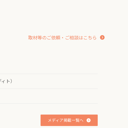
テ
ク
ム
リ
ン
ク
取材等のご依頼・ご相談はこちら
ディト）
メディア掲載一覧へ