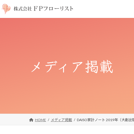
コ
ナ
ン
ビ
テ
ゲ
ン
ー
ツ
シ
へ
ョ
ス
ン
キ
に
メディア掲載
ッ
移
プ
動
HOME
メディア掲載
DAISO家計ノート 2019年（大創出