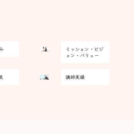
グ
み
ミッション・ビジ
リ
ョン・バリュー
ッ
ド
グ
カ
載
講師実績
リ
ラ
ッ
ム
ド
ア
カ
イ
ラ
テ
ム
ム
ア
リ
イ
ン