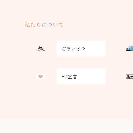
私たちについて
グ
グ
ごあいさつ
リ
リ
ッ
ッ
ド
ド
グ
グ
カ
カ
FD宣言
リ
リ
ラ
ラ
ッ
ッ
ム
ム
ド
ド
ア
ア
カ
カ
イ
イ
ラ
ラ
テ
テ
ム
ム
ム
ム
ア
ア
リ
リ
イ
イ
ン
ン