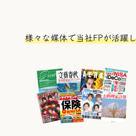
テ
テ
ク
ク
ム
ム
リ
リ
ン
ン
ク
ク
様々な媒体で
当社FPが
活躍