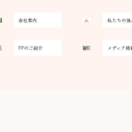
グ
会社案内
私たちの強
リ
ッ
ド
グ
カ
FPのご紹介
メディア掲
リ
ラ
ッ
ム
ド
ア
カ
イ
ラ
テ
ム
ム
ア
リ
イ
ン
テ
ク
ム
リ
ン