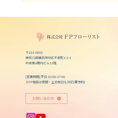
〒231-0032
神奈川県横浜市中区不老町1-2-1
中央第6関内ビル11階
[営業時間] 平日 10:00-17:00
※FP相談は夜間・土日祝日も対応(要予約)
お問い合わせ
ア
ア
イ
イ