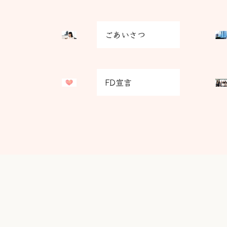
グ
グ
ごあいさつ
リ
リ
ッ
ッ
ド
ド
グ
グ
カ
カ
FD宣言
リ
リ
ラ
ラ
ッ
ッ
ム
ム
ド
ド
ア
ア
カ
カ
イ
イ
ラ
ラ
テ
テ
ム
ム
ム
ム
ア
ア
リ
リ
イ
イ
ン
ン
テ
テ
ク
ク
ム
ム
リ
リ
ン
ン