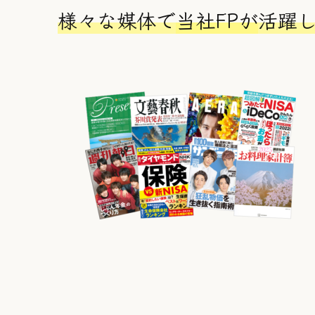
ク
ク
様々な媒体で
当社FPが
活躍