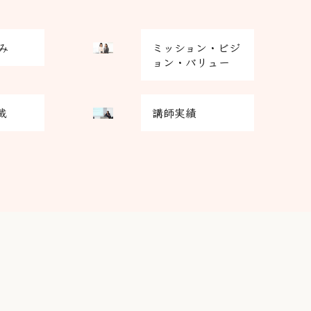
グ
み
ミッション・ビジ
リ
ョン・バリュー
ッ
ド
グ
カ
載
講師実績
リ
ラ
ッ
ム
ド
ア
カ
イ
ラ
テ
ム
ム
ア
リ
イ
ン
テ
ク
ム
リ
ン