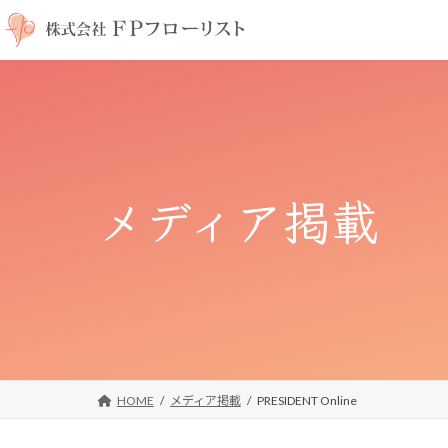
コ
ナ
ン
ビ
テ
ゲ
ン
ー
ツ
シ
へ
ョ
ス
ン
キ
に
メディア掲載
ッ
移
プ
動
HOME
メディア掲載
PRESIDENT Online