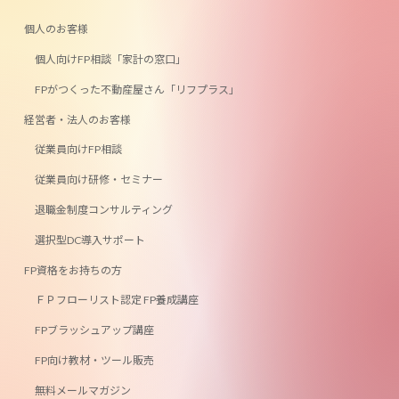
リ
リ
ン
ン
個人のお客様
ク
ク
個人向けFP相談「家計の窓口」
FPがつくった不動産屋さん「リフプラス」
経営者・法人のお客様
従業員向けFP相談
従業員向け研修・セミナー
退職金制度コンサルティング
選択型DC導入サポート
FP資格をお持ちの方
ＦＰフローリスト認定 FP養成講座
FPブラッシュアップ講座
FP向け教材・ツール販売
無料メールマガジン