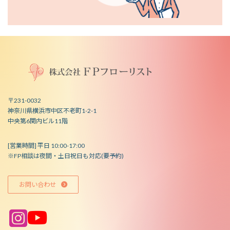
〒231-0032
神奈川県横浜市中区不老町1-2-1
中央第6関内ビル11階
[営業時間] 平日 10:00-17:00
※FP相談は夜間・土日祝日も対応(要予約)
お問い合わせ
ア
ア
イ
イ
コ
コ
ン
ン