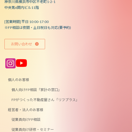
神奈川県横浜市中区不老町1-2-1
中央第6関内ビル11階
[営業時間] 平日 10:00-17:00
※FP相談は夜間・土日祝日も対応(要予約)
お問い合わせ
ア
ア
イ
イ
コ
コ
ン
ン
リ
リ
ン
ン
個人のお客様
ク
ク
個人向けFP相談「家計の窓口」
FPがつくった不動産屋さん「リフプラス」
経営者・法人のお客様
従業員向けFP相談
従業員向け研修・セミナー