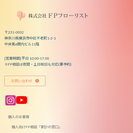
〒231-0032
神奈川県横浜市中区不老町1-2-1
中央第6関内ビル11階
[営業時間] 平日 10:00-17:00
※FP相談は夜間・土日祝日も対応(要予約)
お問い合わせ
ア
ア
イ
イ
コ
コ
ン
ン
リ
リ
ン
ン
個人のお客様
ク
ク
個人向けFP相談「家計の窓口」