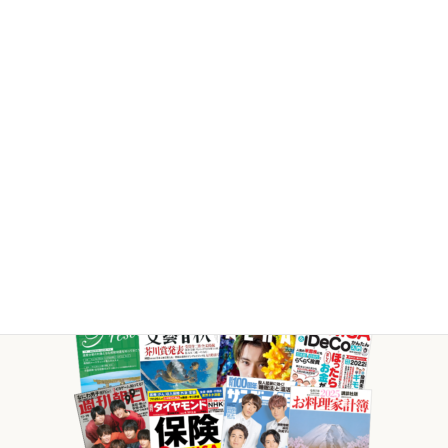
ク
イ
テ
ム
リ
ン
ク
様々な媒体で
当社FPが
活躍していま
す。
取材等のご依頼・ご相談はこちら